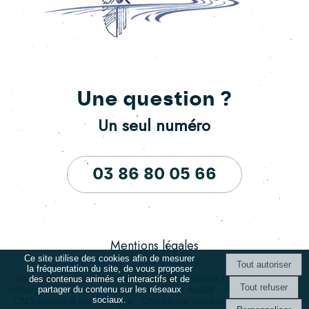
Une question ?
Un seul numéro
03 86 80 05 66
Mentions légales
Ce site utilise des cookies afin de mesurer
la fréquentation du site, de vous proposer
Site commercialisé par Centre France Solution Pro
-
Création et
des contenus animés et interactifs et de
partager du contenu sur les réseaux
hébergement du site Internet réalisé par Net15
-
Site administrable
sociaux.
CMS propulsé par WebSee
-
Conditions Générales d'Utilisation
-